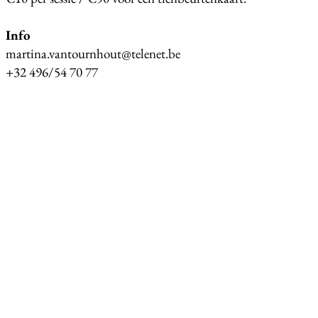
Info
martina.vantournhout@telenet.be
+32 496/54 70 77