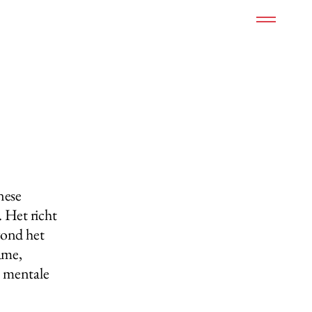
nese
 Het richt
rond het
ame,
 mentale