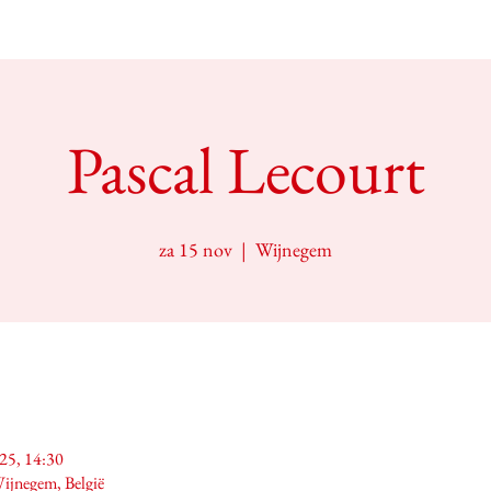
Pascal Lecourt
za 15 nov
  |  
Wijnegem
25, 14:30
ijnegem, België