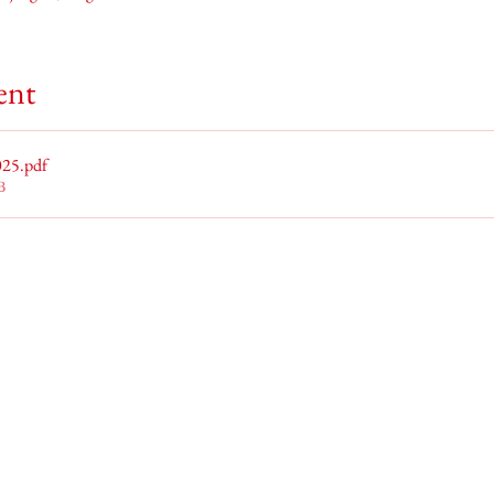
ent
025
.pdf
B